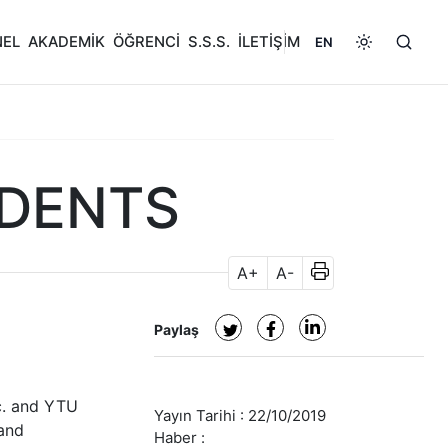
NEL
AKADEMİK
ÖĞRENCİ
S.S.S.
İLETİŞİM
EN
UDENTS
A+
A-
Paylaş
c. and YTU
Yayın Tarihi :
22/10/2019
 and
Haber :