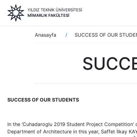
Ana
YILDIZ TEKNİK ÜNİVERSİTESİ
içeriğe
MİMARLIK FAKÜLTESİ
atla
Sayfa
Anasayfa
SUCCESS OF OUR STUDE
yolu
SUCCE
SUCCESS OF OUR STUDENTS
In the ‘Cuhadaroglu 2019 Student Project Competition’
Department of Architecture in this year, Saffet İlkay